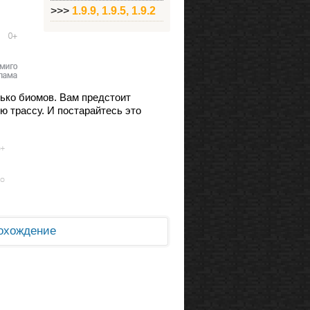
>>>
1.9.9, 1.9.5, 1.9.2
лько биомов. Вам предстоит
ю трассу. И постарайтесь это
охождение