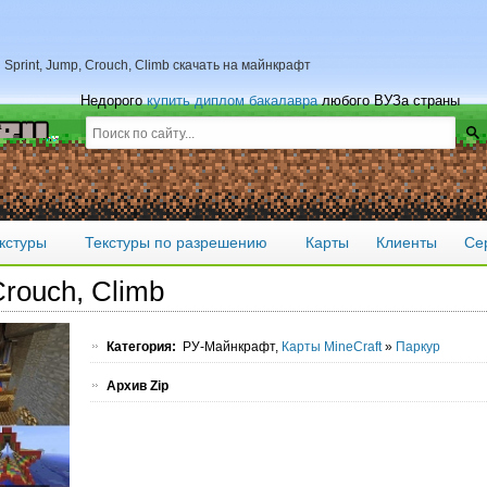
Sprint, Jump, Crouch, Climb скачать на майнкрафт
Недорого
купить диплом бакалавра
любого ВУЗа страны
кстуры
Текстуры по разрешению
Карты
Клиенты
Се
Crouch, Climb
Категория:
РУ-Майнкрафт,
Карты MineCraft
»
Паркур
Архив Zip