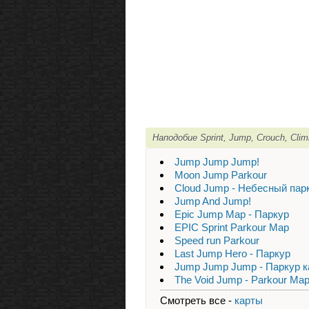
Наподобие Sprint, Jump, Crouch, Cl
Jump Jump Jump!
Moon Jump Parkour
Cloud Jump - Небесный пар
Jump And Jump!
Epic Jump Map - Паркур
EPIC Sprint Parkour Map
Speed run Parkour
Last Jump Hero - Паркур
Jump Jump Jump - Паркур к
The Void Jump - Parkour Ma
Смотреть все -
карты