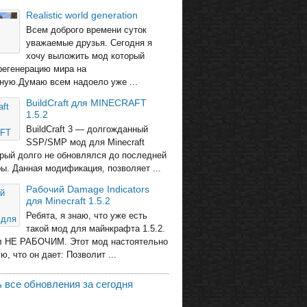
Realistic world generation
Всем доброго времени суток
уважаемые друзья. Сегодня я
хочу выложить мод который
регенерацию мира на
ную.Думаю всем надоело уже ...
BuildCraft для MINECRAFT
1.5.2
BuildCraft 3 — долгожданный
SSP/SMP мод для Minecraft
торый долго не обновлялся до последней
ры. Данная модификация, позволяет ...
Рабочий Damage Indicators
для Minecraft 1.5.2
Ребята, я знаю, что уже есть
такой мод для майнкрафта 1.5.2.
л НЕ РАБОЧИМ. Этот мод настоятельно
, что он дает: Позволит ...
 все обновления за сегодня