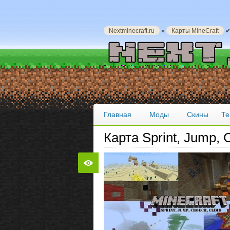
Nextminecraft.ru
»
Карты MineCraft
✔ 
Главная
Моды
Скины
Те
Карта Sprint, Jump, 