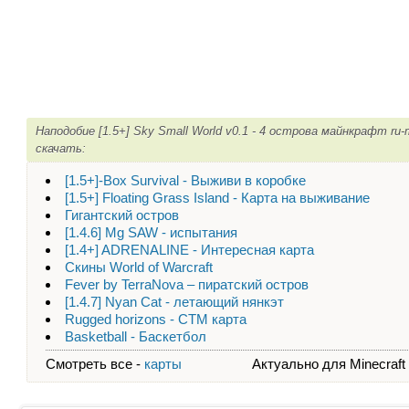
Наподобие [1.5+] Sky Small World v0.1 - 4 острова майнкрафт ru
скачать:
[1.5+]-Box Survival - Выживи в коробке
[1.5+] Floating Grass Island - Карта на выживание
Гигантский остров
[1.4.6] Mg SAW - испытания
[1.4+] ADRENALINE - Интересная карта
Скины World of Warcraft
Fever by TerraNova – пиратский остров
[1.4.7] Nyan Cat - летающий нянкэт
Rugged horizons - CTM карта
Basketball - Баскетбол
Смотреть все -
карты
Актуально для Minecraft - 