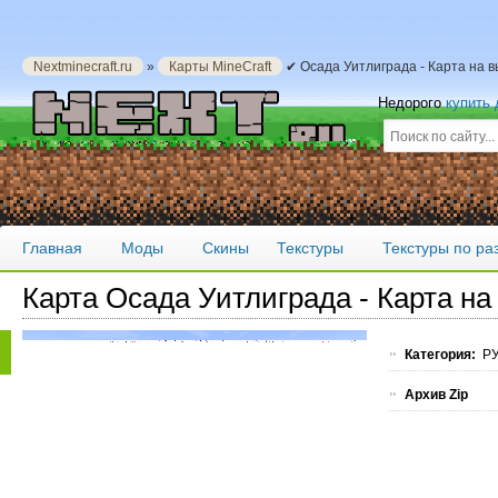
Nextminecraft.ru
»
Карты MineCraft
✔ Осада Уитлиграда - Карта на 
Недорого
купить
Главная
Моды
Скины
Текстуры
Текстуры по р
Карта Осада Уитлиграда - Карта н
Категория:
РУ
Архив Zip