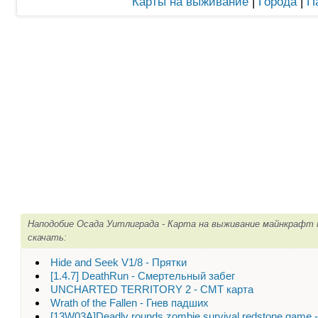
Карты на выживание
|
Города
|
П
Наподобие Осада Уитлиграда - Карта на выживание майнкрафт 
скачать:
Hide and Seek V1/8 - Прятки
[1.4.7] DeathRun - Смертельный забег
UNCHARTED TERRITORY 2 - CMT карта
Wrath of the Fallen - Гнев падших
[13W03A]Deadly rounds zombie survival redstone game -