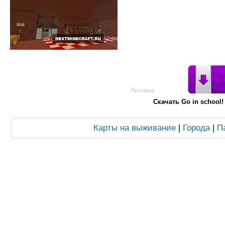
Скачать Go in school
Карты на выживание
|
Города
|
П