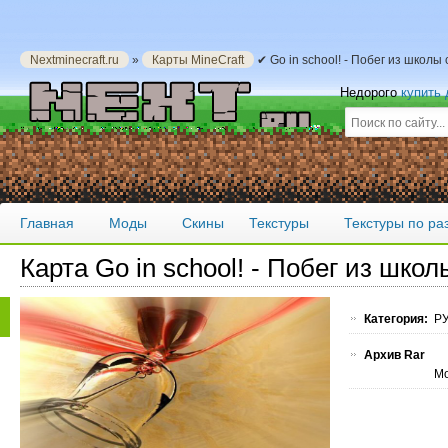
Nextminecraft.ru
»
Карты MineCraft
✔ Go in school! - Побег из школы
Недорого
купить
Главная
Моды
Скины
Текстуры
Текстуры по р
Карта Go in school! - Побег из школ
Категория:
РУ
Архив Rar
Мо