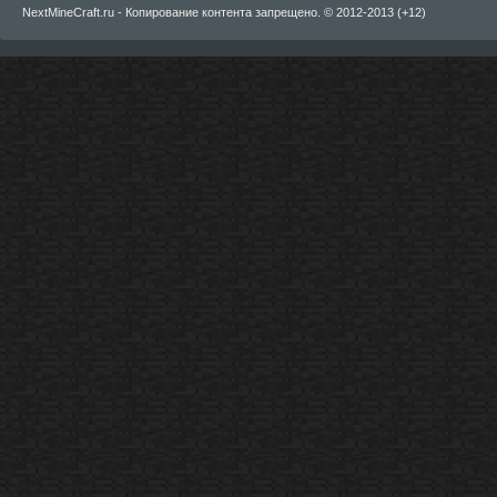
NextMineCraft.ru - Копирование контента запрещено. © 2012-2013 (+12)