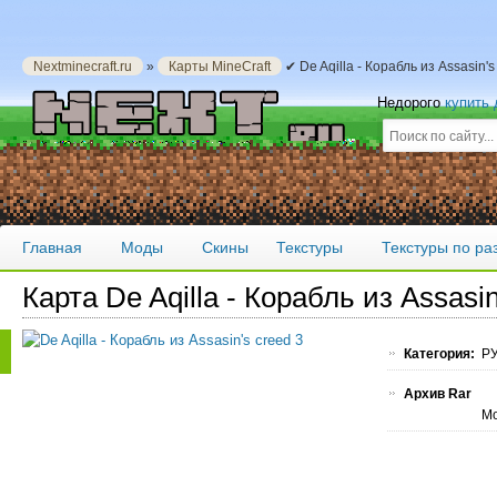
Nextminecraft.ru
»
Карты MineCraft
✔ De Aqilla - Корабль из Assasin'
Недорого
купить
Главная
Моды
Скины
Текстуры
Текстуры по р
Карта De Aqilla - Корабль из Assasin
Категория:
РУ
Архив Rar
Мо