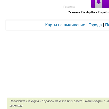
Скачать De Aqilla - Кораб
Карты на выживание
|
Города
|
П
Наподобие De Aqilla - Корабль из Assasin's creed 3 майнкрафт ru
скачать: