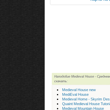
Наподобие Medieval House - Средне
скачать:
Medieval House new
MediEval House
Medieval Home - Skyrim Des
Quaint Medieval House Tutori
Medieval Mountain House