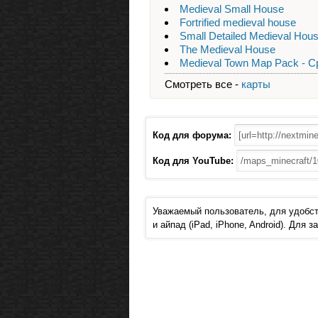
Medieval Small House
Fortrified medieval house
Small Detailed Medieval Hou
The Medieval House
Medieval Town Map Pack - 
Смотреть все -
карты
Код для форума:
Код для YouTube:
Уважаемый пользователь, для удобст
и айпад (iPad, iPhone, Android). Для