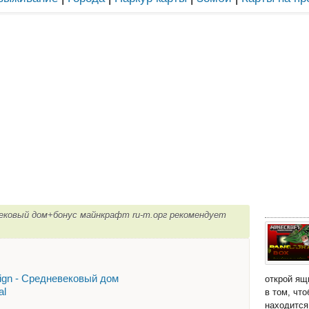
вековый дом+бонус майнкрафт ru-m.орг рекомендует
ign - Средневековый дом
открой ящ
al
в том, чт
находится 