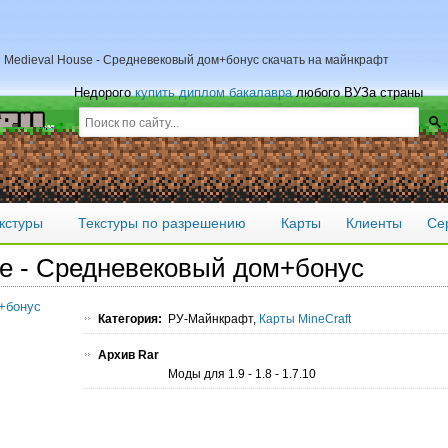
 Medieval House - Средневековый дом+бонус скачать на майнкрафт
Недорого
купить диплом бакалавра
любого ВУЗа страны
кстуры
Текстуры по разрешению
Карты
Клиенты
Се
se - Средневековый дом+бонус
Категория:
РУ-Майнкрафт,
Карты MineCraft
Архив Rar
Моды для 1.9 - 1.8 - 1.7.10