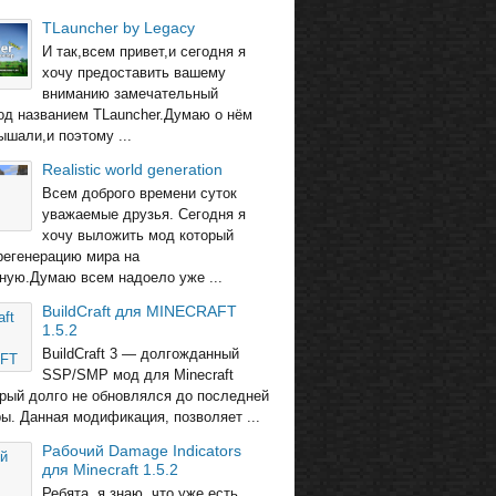
TLauncher by Legacy
И так,всем привет,и сегодня я
хочу предоставить вашему
вниманию замечательный
од названием TLauncher.Думаю о нём
ышали,и поэтому ...
Realistic world generation
Всем доброго времени суток
уважаемые друзья. Сегодня я
хочу выложить мод который
регенерацию мира на
ную.Думаю всем надоело уже ...
BuildCraft для MINECRAFT
1.5.2
BuildCraft 3 — долгожданный
SSP/SMP мод для Minecraft
торый долго не обновлялся до последней
ры. Данная модификация, позволяет ...
Рабочий Damage Indicators
для Minecraft 1.5.2
Ребята, я знаю, что уже есть