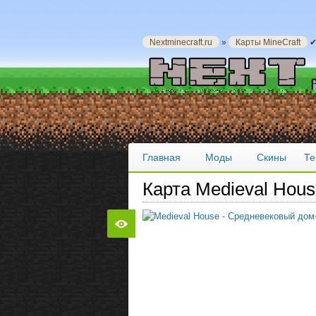
Nextminecraft.ru
»
Карты MineCraft
✔
Главная
Моды
Скины
Те
Карта Medieval Hou