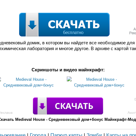
дневековый домик, в котором вы найдете все необходимое для 
алхимическая лаборатория и многое другое. В архиве с картой та
Скриншоты и видео майнкрафт:
Скачать Medieval House - Средневековый дом+бонус Майнкрафт-Мод
 выживание
|
Города
|
Паркур карты
|
Зомби
|
Карты на пр